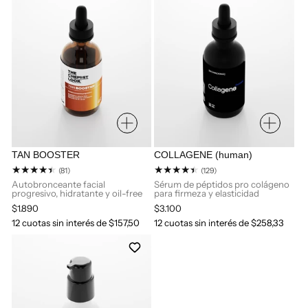
TAN BOOSTER
COLLAGENE (human)
81
129
(81)
(129)
reseñas
reseñas
Autobronceante facial
Sérum de péptidos pro colágeno
progresivo, hidratante y oil-free
para firmeza y elasticidad
totales
totales
Precio
$1.890
Precio
$3.100
habitual
habitual
12 cuotas sin interés de $157,50
12 cuotas sin interés de $258,33