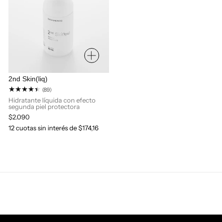
2nd Skin(liq)
89
(89)
reseñas
Hidratante líquida con efecto
segunda piel protectora
totales
Precio
$2.090
habitual
12 cuotas sin interés de $174,16