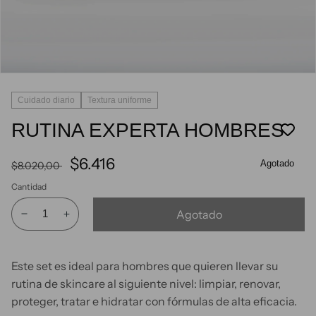
Abrir
elemento
multimedia
Cuidado diario
Textura uniforme
1
en
RUTINA EXPERTA HOMBRES
una
ventana
modal
Precio
Precio
$6.416
Agotado
$8.020,00
habitual
de
Cantidad
oferta
Agotado
Reducir
Aumentar
cantidad
cantidad
para
para
Este set es ideal para hombres que quieren llevar su
RUTINA
RUTINA
rutina de skincare al siguiente nivel: limpiar, renovar,
EXPERTA
EXPERTA
HOMBRES
HOMBRES
proteger, tratar e hidratar con fórmulas de alta eficacia.