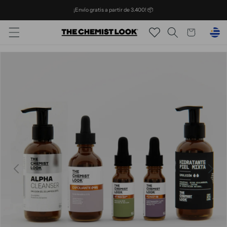
Ir
¡Envío gratis a partir de 3.400! 📦
directamente
al contenido
Carrito
Ir
directamente
a la
información
del producto