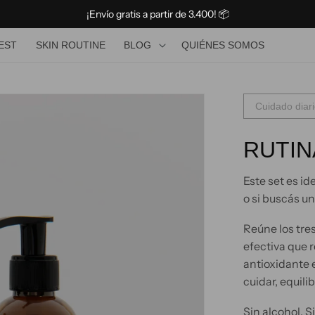
¡Envío gratis a partir de 3.400! 📦
BLOG
TEST
SKIN ROUTINE
BLOG
QUIÉNES SOMOS
Cuidado diar
RUTIN
Este set es id
o si buscás un
Reúne los tres
efectiva que 
antioxidante e
cuidar, equilib
Sin alcohol. S