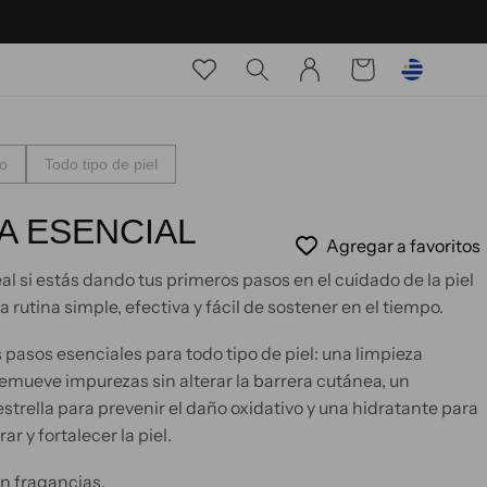
Iniciar
Carrito
sesión
io
Todo tipo de piel
A ESENCIAL
Agregar a favoritos
eal si estás dando tus primeros pasos en el cuidado de la piel
a rutina simple, efectiva y fácil de sostener en el tiempo.
 pasos esenciales para todo tipo de piel: una limpieza
remueve impurezas sin alterar la barrera cutánea, un
strella para prevenir el daño oxidativo y una hidratante para
rar y fortalecer la piel.
in fragancias.