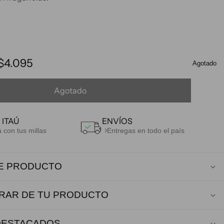
mentar
ntidad
Precio
$4.095
Agotado
ra
de
TINA
oferta
L
ENCIAL
Agotado
 ITAÚ
ENVÍOS
con tus millas
Entregas en todo el país
DE PRODUCTO
RAR DE TU PRODUCTO
DESTACADOS