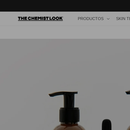
Ir
directamente
al contenido
PRODUCTOS
PRODUCTOS
SKIN 
Ir
directamente
a la
información
del producto