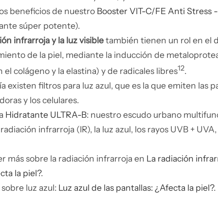
os beneficios de nuestro
Booster VIT-C/FE Anti Stress -
dante súper potente).
ón infrarroja y la luz visible
también tienen un rol en el d
miento de la piel, mediante la inducción de metaloprot
12
el colágeno y la elastina) y de radicales libres
.
a existen filtros para luz azul, que es la que emiten las pa
ras y los celulares.
la
Hidratante ULTRA-B
: nuestro escudo urbano multifun
 radiación infrarroja (IR), la luz azul, los rayos UVB + UVA,
r más sobre la radiación infrarroja en
La radiación infrar
ta la piel?
.
 sobre luz azul:
Luz azul de las pantallas: ¿Afecta la piel?
.