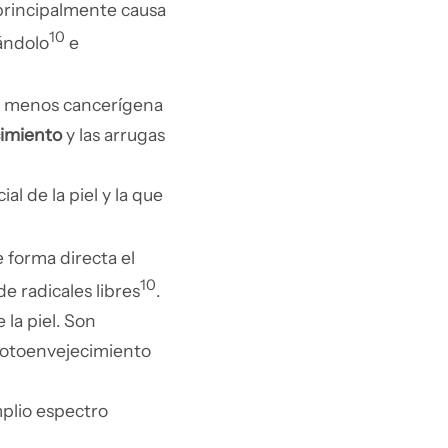
principalmente causa
10
rándolo
e
 es menos cancerígena
cimiento
y las arrugas
al de la piel y la que
 forma directa el
10
e radicales libres
.
 la piel. Son
 fotoenvejecimiento
mplio espectro