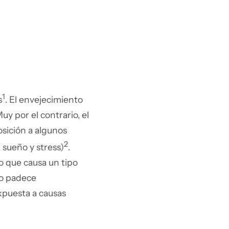
1
s
. El envejecimiento
uy por el contrario, el
sición a algunos
2
, sueño y stress)
.
no que causa un tipo
lo padece
expuesta a causas