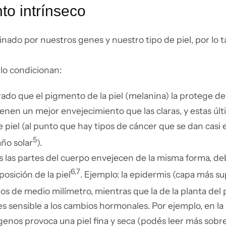
to intrínseco
ado por nuestros genes y nuestro tipo de piel, por lo 
 lo condicionan:
ado que el pigmento de la piel (melanina) la protege de
tienen un mejor envejecimiento que las claras, y estas ú
e piel (al punto que hay tipos de cáncer que se dan casi
5
año solar
).
s las partes del cuerpo envejecen de la misma forma, de
6,7
posición de la piel
. Ejemplo: la epidermis (capa más sup
 de medio milímetro, mientras que la de la planta del
l es sensible a los cambios hormonales. Por ejemplo, en l
enos provoca una piel fina y seca (podés leer más sobr