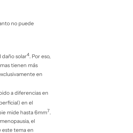
tanto no puede
4
l daño solar
. Por eso,
ltimas tienen más
 exclusivamente en
bido a diferencias en
erficial) en el
7
 pie mide hasta 6mm
.
a menopausia, el
e este tema en