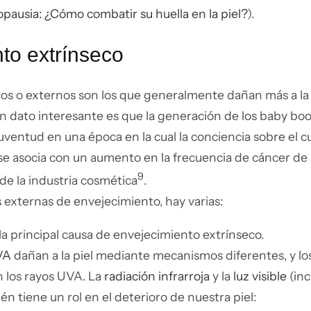
ausia: ¿Cómo combatir su huella en la piel?
).
to extrínseco
cos o externos son los que generalmente dañan más a la 
Un dato interesante es que la generación de los baby bo
juventud en una época en la cual la conciencia sobre el c
 se asocia con un aumento en la frecuencia de cáncer de p
9
e la industria cosmética
.
s externas de envejecimiento, hay varias:
 la principal causa de envejecimiento extrínseco.
VA
dañan a la piel mediante mecanismos diferentes, y lo
 los rayos UVA. La
radiación infrarroja
y la
luz visible
(inc
ién tiene un rol en el deterioro de nuestra piel: