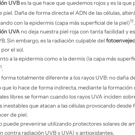
ción UVB
es la que hace que quedemos rojos y es la que 
 piel. Daña de forma directa el ADN de las células, alte
11
ando con la epidermis (capa más superficial de la piel)
.
ción UVA
no deja nuestra piel roja con tanta facilidad y
B. Sin embargo, es la radiación culpable del
fotoenveje
por el sol.
nto a la epidermis como a la dermis (la capa más superfici
1
.
 forma totalmente diferente a los rayos UVB: no daña de
que lo hace de forma indirecta, mediante la formación d
ales libres se forman cuando los rayos UVA inciden sobre
s inestables que atacan a las células provocando desde
cer de piel.
o puede prevenirse utilizando protectores solares de a
n contra radiación UVB y UVA) y antioxidantes.