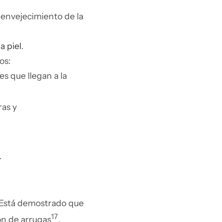
l envejecimiento de la
a piel
.
os:
es que llegan a la
ras y
.
l. Está demostrado que
17
ón de arrugas
.