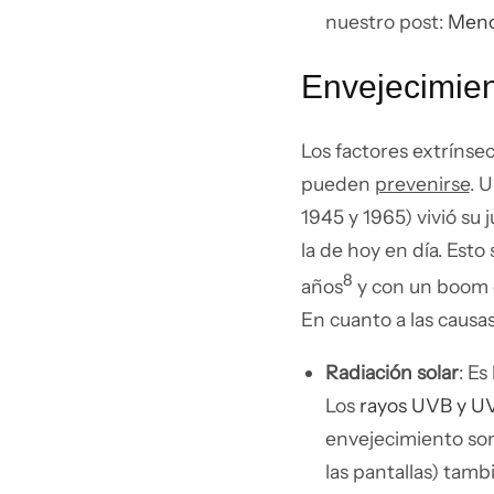
nuestro post:
Menop
Envejecimien
Los factores extrínse
pueden
prevenirse
. 
1945 y 1965) vivió su 
la de hoy en día. Esto
8
años
y con un boom d
En cuanto a las causa
Radiación solar
: Es
Los
rayos UVB y U
envejecimiento son
las pantallas) tamb