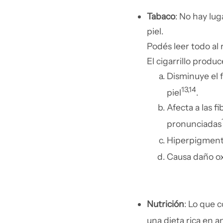
Tabaco
: No hay lug
piel.
Podés leer todo al
El cigarrillo prod
Disminuye el f
13,14
piel
.
Afecta a las f
pronunciadas
Hiperpigmenta 
Causa daño oxi
Nutrición
: Lo que 
una dieta rica en a