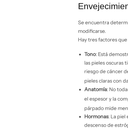
Envejecimien
Se encuentra determin
modificarse.
Hay tres factores que
Tono
: Está demostr
las pieles oscuras 
riesgo de cáncer d
pieles claras con d
Anatomía
: No toda
el espesor y la com
párpado mide menos
Hormonas
: La pie
descenso de estróg