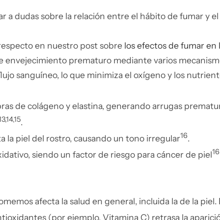
ar a dudas sobre la relación entre el hábito de fumar y e
 respecto en nuestro post sobre
los efectos de fumar en l
uce envejecimiento prematuro mediante varios mecanism
lujo sanguíneo, lo que minimiza el oxígeno y los nutrient
ibras de colágeno y elastina, generando arrugas prematu
13,14,15
.
16
la piel del rostro, causando un tono irregular
.
16
dativo, siendo un factor de riesgo para cáncer de piel
comemos afecta la salud en general, incluida la de la pie
ntioxidantes (por ejemplo, Vitamina C) retrasa la aparici