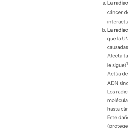
La radia
cáncer de
interactu
La radia
que la UV
causadas 
Afecta ta
1
le sigue)
Actúa de
ADN sino 
Los radic
molécula
hasta cán
Este dañ
(protege