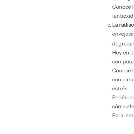
Conocé l
(antioxi
La radiaci
envejeci
degradan 
Hoy en dí
computado
Conocé 
contra la
estrés.
Podés lee
cómo afec
Para leer