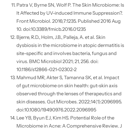
Patra V, Byrne SN, Wolf P. The Skin Microbiome: Is
It Affected by UV-induced Immune Suppression?.
Front Microbiol. 2016;7:1235. Published 2016 Aug
10. doi:10.3389/fmicb.2016.01235
Bjerre, R.D., Holm, J.B., Palleja, A. et al. Skin
dysbiosis in the microbiome in atopic dermatitis is
site-specific and involves bacteria, fungus and
virus. BMC Microbiol 2021; 21, 256. doi:
10.1186/s12866-021-02302-2
Mahmud MR, Akter S, Tamanna SK, et al. Impact
of gut microbiome on skin health: gut-skin axis
observed through the lenses of therapeutics and
skin diseases. Gut Microbes. 2022;14(1):2096995.
doi:10.1080/19490976.2022.2096995
Lee YB, Byun EJ, Kim HS. Potential Role of the
Microbiome in Acne: A Comprehensive Review. J