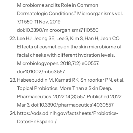
Microbiome and Its Role in Common
Dermatologic Conditions.” Microorganisms vol.
7,11 550. 11 Nov. 2019
doi:10.3390/microorganisms7110550
Lee HJ, Jeong SE, Lee S, Kim S, Han H, Jeon CO.
Effects of cosmetics on the skin microbiome of
facial cheeks with different hydration levels.
Microbiologyopen. 2018;7(2):e00557.
doi:10.1002/mbo3.557
Habeebuddin M, Karnati RK, Shiroorkar PN, et al.
Topical Probiotics: More Than a Skin Deep.
Pharmaceutics. 2022;14(3):557. Published 2022
Mar 3. doi:10.3390/pharmaceutics14030557
https://ods.od.nih.gov/factsheets/Probiotics-
DatosEnEspanol/