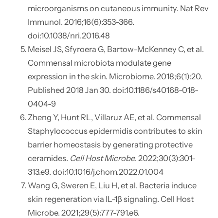
microorganisms on cutaneous immunity. Nat Rev
Immunol. 2016;16(6):353-366.
doi:10.1038/nri.2016.48
Meisel JS, Sfyroera G, Bartow-McKenney C, et al.
Commensal microbiota modulate gene
expression in the skin. Microbiome. 2018;6(1):20.
Published 2018 Jan 30. doi:10.1186/s40168-018-
0404-9
Zheng Y, Hunt RL, Villaruz AE, et al. Commensal
Staphylococcus epidermidis contributes to skin
barrier homeostasis by generating protective
ceramides.
Cell Host Microbe
. 2022;30(3):301-
313.e9. doi:10.1016/j.chom.2022.01.004
Wang G, Sweren E, Liu H, et al. Bacteria induce
skin regeneration via IL-1β signaling. Cell Host
Microbe. 2021;29(5):777-791.e6.