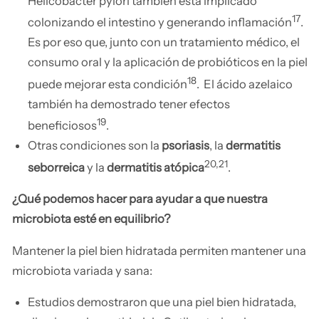
Helicobacter pylori también está implicado
17
colonizando el intestino y generando inflamación
.
Es por eso que, junto con un tratamiento médico, el
consumo oral y la aplicación de probióticos en la piel
18
puede mejorar esta condición
. El ácido azelaico
también ha demostrado tener efectos
19
beneficiosos
.
Otras condiciones son la
psoriasis
, la
dermatitis
20,21
seborreica
y la
dermatitis atópica
.
¿Qué podemos hacer para ayudar a que nuestra
microbiota esté en equilibrio?
Mantener la piel bien hidratada permiten mantener una
microbiota variada y sana:
Estudios demostraron que una piel bien hidratada,