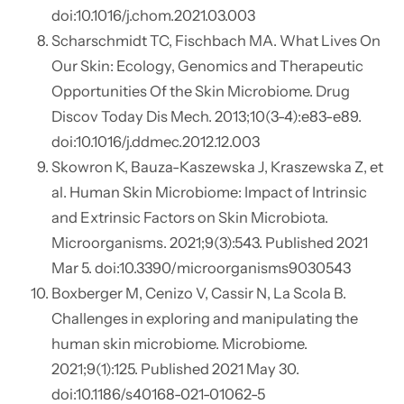
doi:10.1016/j.chom.2021.03.003
Scharschmidt TC, Fischbach MA. What Lives On
Our Skin: Ecology, Genomics and Therapeutic
Opportunities Of the Skin Microbiome. Drug
Discov Today Dis Mech. 2013;10(3-4):e83-e89.
doi:10.1016/j.ddmec.2012.12.003
Skowron K, Bauza-Kaszewska J, Kraszewska Z, et
al. Human Skin Microbiome: Impact of Intrinsic
and Extrinsic Factors on Skin Microbiota.
Microorganisms. 2021;9(3):543. Published 2021
Mar 5. doi:10.3390/microorganisms9030543
Boxberger M, Cenizo V, Cassir N, La Scola B.
Challenges in exploring and manipulating the
human skin microbiome. Microbiome.
2021;9(1):125. Published 2021 May 30.
doi:10.1186/s40168-021-01062-5