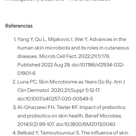
Referencias
Yang Y, Qu L, Mijakovic I, Wei Y. Advances in the
human skin microbiota and its roles in cutaneous
diseases. Microb Cell Fact. 2022;21(1):176.
Published 2022 Aug 29. doi:10.1186/s12934-022-
01901-6
Luna PC. Skin Microbiome as Years Go By. Am J
Clin Dermatol. 2020;21(Suppl 1):12-17.
doi:10.1007/s40257-020-00549-5
Al-Ghazzewi FH, Tester RF. Impact of prebiotics
and probiotics on skin health. Benef Microbes.
2014;5(2):99-107. doi:10.3920/BM2013.0040
Belkaid Y, Tamoutounour S. The influence of skin