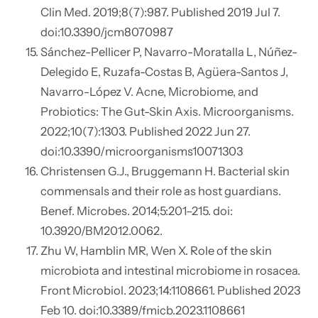
Clin Med. 2019;8(7):987. Published 2019 Jul 7.
doi:10.3390/jcm8070987
Sánchez-Pellicer P, Navarro-Moratalla L, Núñez-
Delegido E, Ruzafa-Costas B, Agüera-Santos J,
Navarro-López V. Acne, Microbiome, and
Probiotics: The Gut-Skin Axis. Microorganisms.
2022;10(7):1303. Published 2022 Jun 27.
doi:10.3390/microorganisms10071303
Christensen G.J., Bruggemann H. Bacterial skin
commensals and their role as host guardians.
Benef. Microbes. 2014;5:201–215. doi:
10.3920/BM2012.0062.
Zhu W, Hamblin MR, Wen X. Role of the skin
microbiota and intestinal microbiome in rosacea.
Front Microbiol. 2023;14:1108661. Published 2023
Feb 10. doi:10.3389/fmicb.2023.1108661