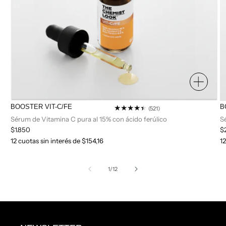
BOOSTER VIT-C/FE
B
521
(521)
reseñas
Sérum de Vitamina C pura al 15% con ácido ferúlico
Sé
totales
Precio
$1.850
P
$
habitual
ha
12 cuotas sin interés de $154,16
12
de
1
/
12