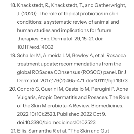
Knackstedt, R., Knackstedt, T., and Gatherwright,
J. (2020). The role of topical probiotics in skin
conditions: a systematic review of animal and
human studies and implications for future
therapies. Exp. Dermatol. 29, 15–21. doi:
10.1111/exd.14032
Schaller M, Almeida LM, Bewley A, et al. Rosacea
treatment update: recommendations from the
global ROSacea COnsensus (ROSCO) panel. Br J
Dermatol. 2017;176(2):465-471. doi:10.1111/bjd.15173
Condrò G, Guerini M, Castello M, Perugini P. Acne
Vulgaris, Atopic Dermatitis and Rosacea: The Role
of the Skin Microbiota-A Review. Biomedicines.
2022;10(10):2523. Published 2022 Oct 9.
doi:10.3390/biomedicines10102523
Ellis, Samantha R et al. “The Skin and Gut