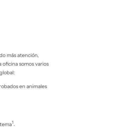
ndo más atención,
a oficina somos varios
global:
probados en animales
1
l tema
.