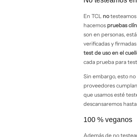
No testeamos en
En TCL
no
testeamos 
hacemos
pruebas clín
son en personas, está
verificadas y firmada
test de uso en el cuel
cada prueba para tes
Sin embargo, esto no
proveedores cumplan 
que usamos esté test
descansaremos hasta 
100 % veganos
Además de no testear