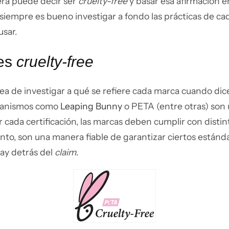
era puede decir ser
cruelty-free
y basar esa afirmación e
siempre es bueno investigar a fondo las prácticas de ca
usar.
nes
cruelty-free
rea de investigar a qué se refiere cada marca cuando dic
rganismos como
Leaping Bunny
o PETA (entre otras) son
 cada certificación, las marcas deben cumplir con distin
anto, son una manera fiable de garantizar ciertos estánd
ay detrás del
claim
.