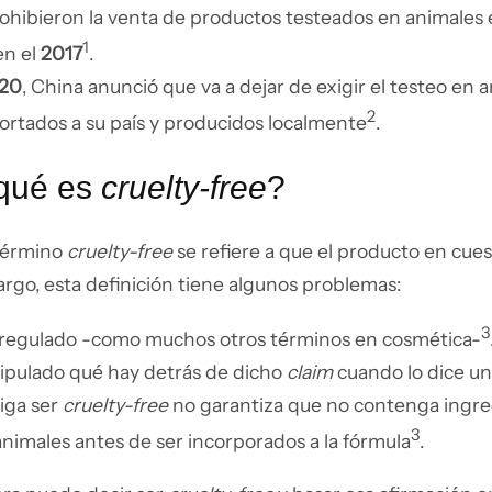
prohibieron la venta de productos testeados en animales
1
en el
2017
.
20
, China anunció que va a dejar de exigir el testeo en 
2
ortados a su país y producidos localmente
.
¿qué es
cruelty-free
?
 término
cruelty-free
se refiere a que el producto en cue
rgo, esta definición tiene algunos problemas:
3
á regulado -como muchos otros términos en cosmética-
stipulado qué hay detrás de dicho
claim
cuando lo dice un
iga ser
cruelty-free
no garantiza que no contenga ingr
3
animales antes de ser incorporados a la fórmula
.