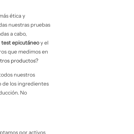
más ética y
odas nuestras pruebas
das a cabo,
 test epicutáneo
y el
etros que medimos en
tros productos?
todos nuestros
 de los ingredientes
ducción. No
ptamos por activos