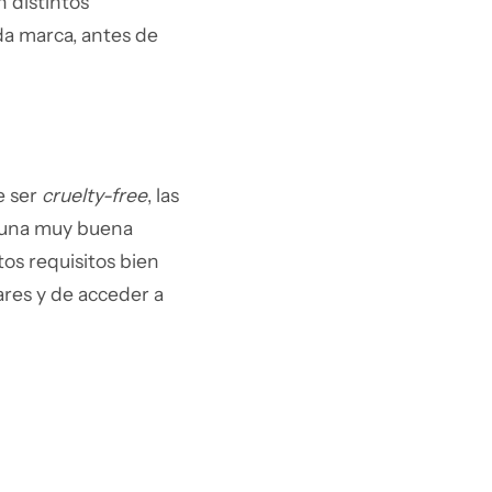
n distintos
da marca, antes de
e ser
cruelty-free
, las
 una muy buena
tos requisitos bien
ares y de acceder a