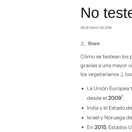
No test
28 DE MAYO DE 2018
Share
Cómo se testean los p
gracias a una mayor co
los vegetarianos ;), l
La Unión Europea t
1
desde el
2009
.
India y el Estado d
Israel y Noruega d
En
2015
, Estados 