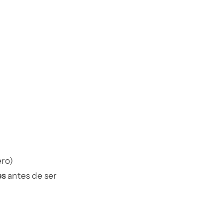
ero)
es
antes de ser