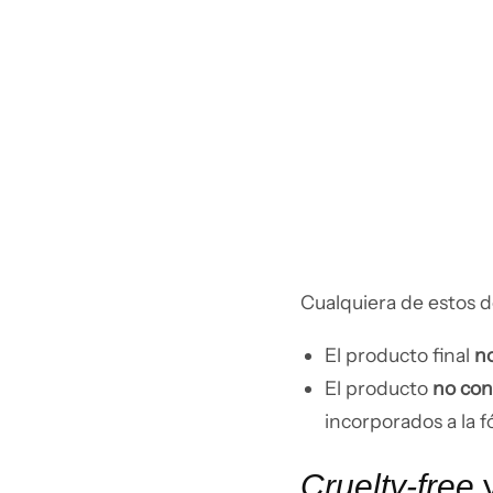
Cualquiera de estos d
El producto final
no
El producto
no con
incorporados a la 
Cruelty-free
y