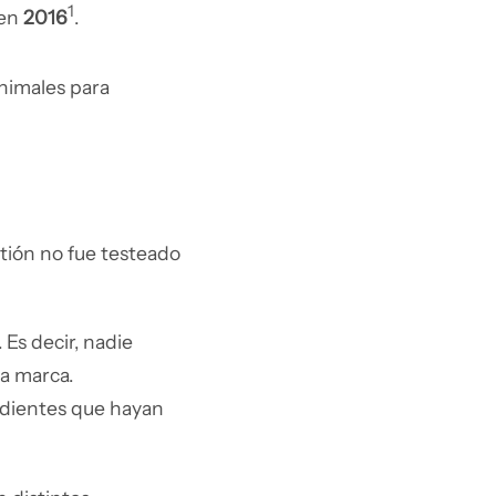
1
 en
2016
.
animales para
stión no fue testeado
. Es decir, nadie
a marca.
edientes que hayan